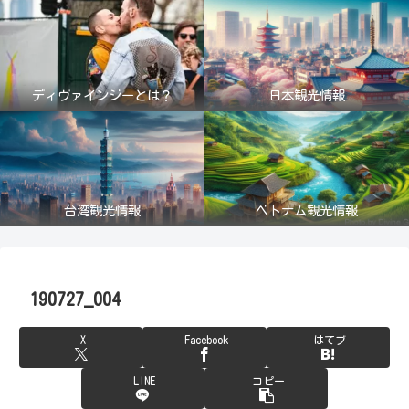
ディヴァインジーとは？
日本観光情報
台湾観光情報
ベトナム観光情報
190727_004
X
Facebook
はてブ
LINE
コピー