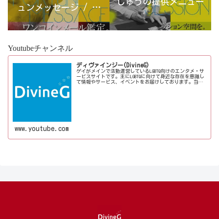
しゅうの提供メニュー
ュンメッセージ / 古
宮優雨
Youtubeチャンネル
ディヴァインジー(DivineG)
ゲイがメインで活動運営しているLGBTQ向けのエンタメ・サ
ービスサイトです。主にLGBTQに向けて身近な存在を意識し
て情報やサービス、イベントをお届けしております。当事
者コラムも公開♪ゲイ向けイベントの企画、LGBTQ当事者コ
ラム寄稿など募...
www.youtube.com