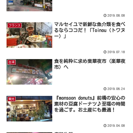
2019.08.08
マルセイユで新鮮な魚介類を食べ
フランス
るならココだ！「Toinou（トワヌ
ー）」
2019.07.18
食を純粋に求め樂華夜市（楽華夜
台湾
市）へ
2019.06.24
『monsoon donuts』前橋の安心の
観光
素材の豆腐ドーナツ♪至福の時間
を過ごす。お土産にも最適！
2019.04.08