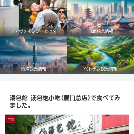
ディヴァインジーとは？
日本観光情報
台湾観光情報
ベトナム観光情報
湯包館 汤包饱小吃(厦门总店)で食べてみ
ました。
中国