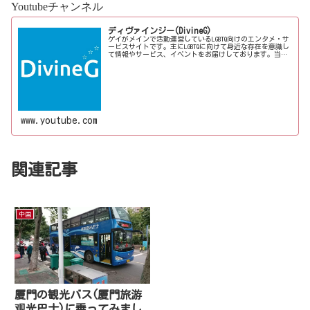
Youtubeチャンネル
ディヴァインジー(DivineG)
ゲイがメインで活動運営しているLGBTQ向けのエンタメ・サ
ービスサイトです。主にLGBTQに向けて身近な存在を意識し
て情報やサービス、イベントをお届けしております。当事
者コラムも公開♪ゲイ向けイベントの企画、LGBTQ当事者コ
ラム寄稿など募...
www.youtube.com
関連記事
中国
厦門の観光バス(厦門旅游
观光巴士)に乗ってみまし