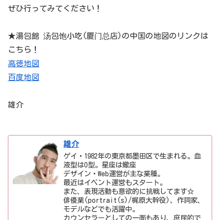
ぜひ行ってみてください！
★湯包館 汤包饱小吃(厦门总店)の中国の地図のリンクは
こちら！
高徳地図
百度地図
雄介
雄介
ゲイ・1982年の東京都墨田区で生まれる。血
液型はO型。星座は蠍座
デザイン・Web運営が主な業種。
最近はイベント運営もスタート。
また、表現活動も意欲的に挑戦してます☆
俳優業(portrait(s)/梶原大幹役)、作詞家、
モデルなどでも活躍中。
カウンセラーとしての一面もあり、庶民的で