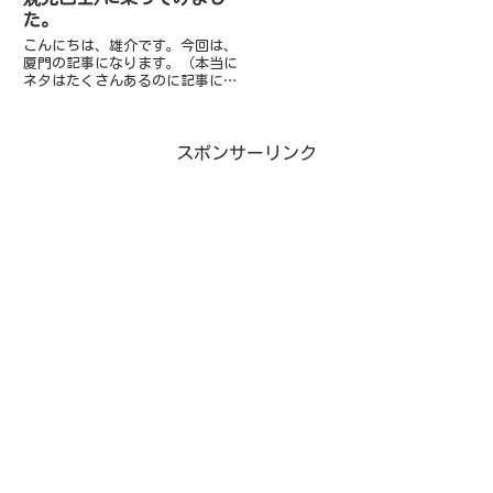
た。
こんにちは、雄介です。今回は、
厦門の記事になります。（本当に
ネタはたくさんあるのに記事にす
るのが遅くてすみません…）今回
は観光バスに乗ってみた時の話。
初めての観光地には、行きたい場
スポンサーリンク
所の現地で探す手段で観光周遊バ
スも結構オススメ！なので、今
回...