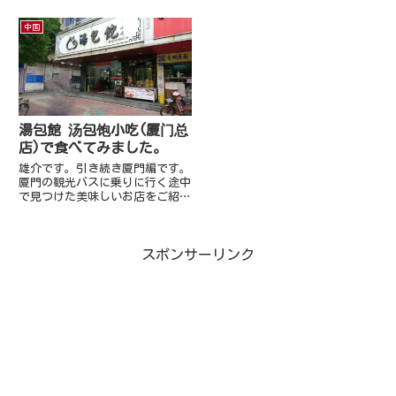
中国
湯包館 汤包饱小吃(厦门总
店)で食べてみました。
雄介です。引き続き厦門編です。
厦門の観光バスに乗りに行く途中
で見つけた美味しいお店をご紹
介。フラッと入ったのでもちろん
日本人はいませんでした（笑）地
図はこの辺Google Mapでいうと
スポンサーリンク
ココらへん。住所：厦门市思明区
豆仔尾路338号之5 電...