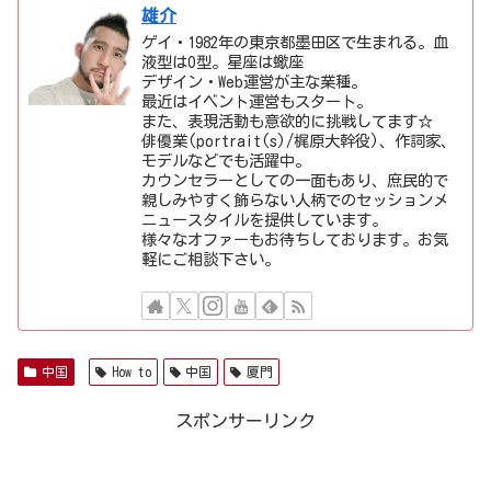
雄介
ゲイ・1982年の東京都墨田区で生まれる。血
液型はO型。星座は蠍座
デザイン・Web運営が主な業種。
最近はイベント運営もスタート。
また、表現活動も意欲的に挑戦してます☆
俳優業(portrait(s)/梶原大幹役)、作詞家、
モデルなどでも活躍中。
カウンセラーとしての一面もあり、庶民的で
親しみやすく飾らない人柄でのセッションメ
ニュースタイルを提供しています。
様々なオファーもお待ちしております。お気
軽にご相談下さい。
中国
How to
中国
厦門
スポンサーリンク