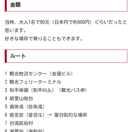
金額
当時、大人1名で60元（日本円で約900円）ぐらいだったと
思います。
好きな場所で降りることもできます。
ルート
1 観光物流センター（金園ビル）
2 観光フェリーターミナル
3 和平埠頭（和平码头）（観光バス停）
4 胡里山炮台
5 真珠湾（珍珠湾）
6 曾厝安（曾厝垵）→ 屋台街的な場所
7 台湾民俗村
8 海雲台（海韵台）