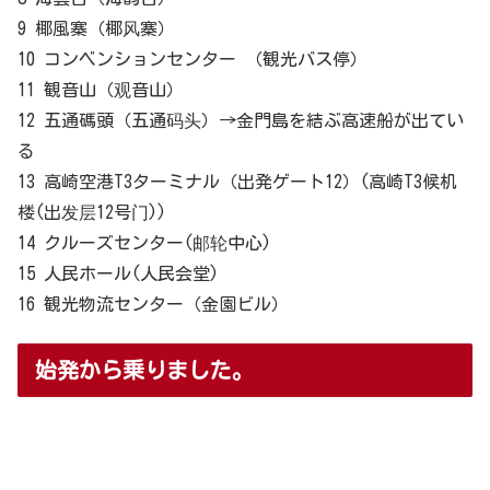
9 椰風寨（椰风寨）
10 コンベンションセンター （観光バス停）
11 観音山（观音山）
12 五通碼頭（五通码头）→金門島を結ぶ高速船が出てい
る
13 高崎空港T3ターミナル（出発ゲート12）(高崎T3候机
楼(出发层12号门))
14 クルーズセンター(邮轮中心)
15 人民ホール(人民会堂)
16 観光物流センター（金園ビル）
始発から乗りました。