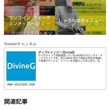
ワンコイン フォーチ
しゅうの提供メニュー
ュンメッセージ / 古
宮優雨
Youtubeチャンネル
ディヴァインジー(DivineG)
ゲイがメインで活動運営しているLGBTQ向けのエンタメ・サ
ービスサイトです。主にLGBTQに向けて身近な存在を意識し
て情報やサービス、イベントをお届けしております。当事
者コラムも公開♪ゲイ向けイベントの企画、LGBTQ当事者コ
ラム寄稿など募...
www.youtube.com
関連記事