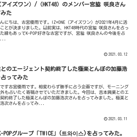
NE（アイズワン）/（HKT48）のメンバー宮脇 咲良さん
てみた
んにちは、古宮優雨です。IZ*ONE（アイズワン）が2021年4月に活
ことが決まりました。以前実は、HKT48時代の宮脇 咲良さんを占っ
た縁もあってK-POP好きな古宮ですが、宮脇 咲良さんの今後を占
..
2021.03.12
業とのエージェント契約終了した極楽とんぼの加藤浩
を占ってみた
です古宮優雨です。相変わらず勝手に占う企画ですが、モーニング
以外も占いたく寄稿させていただきました。今回は、吉本興業とのエ
契約終了した極楽とんぼの加藤浩次さんを占ってみました。極楽と
浩次さんを占ってみ...
2021.03.11
 K-POPグループ「TWICE」(트와이스)を占ってみた。