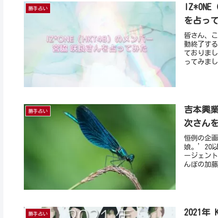
IZ*O
勝手占い
を占っ
皆さん、こ
動終了する
ておりまし
ってみまし.
吉本興
勝手占い
次さん
恒例の企画
娘。’20
ージェント
んぼの加藤
2021年
勝手占い