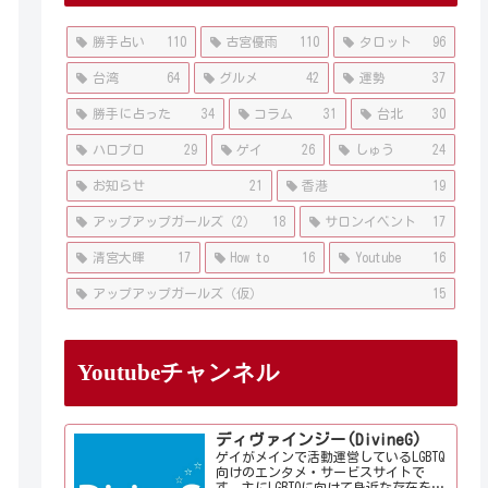
勝手占い
110
古宮優雨
110
タロット
96
台湾
64
グルメ
42
運勢
37
勝手に占った
34
コラム
31
台北
30
ハロプロ
29
ゲイ
26
しゅう
24
お知らせ
21
香港
19
アップアップガールズ（2）
18
サロンイベント
17
清宮大暉
17
How to
16
Youtube
16
アップアップガールズ（仮）
15
Youtubeチャンネル
ディヴァインジー(DivineG)
ゲイがメインで活動運営しているLGBTQ
向けのエンタメ・サービスサイトで
す。主にLGBTQに向けて身近な存在を意