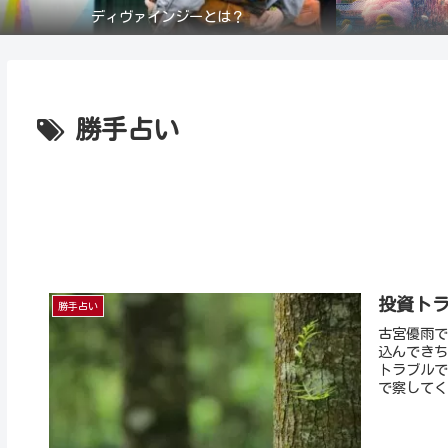
ディヴァインジーとは？
勝手占い
投資ト
勝手占い
古宮優雨で
込んできち
トラブルで
で察してく