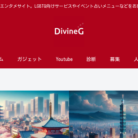
向けエンタメサイト。LGBTQ向けサービスやイベント占いメニューなどを
ム
ガジェット
Youtube
診断
募集