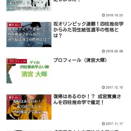
2018.10.23
祝オリンピック連覇！四柱推命学
勝手占い
からみた羽生結弦選手の性格と
は？
2018.03.06
プロフィール（清宮大暉）
プロフィール
2017.12.15
復帰はあるのか！？ 成宮寛貴さ
勝手占い
んを四柱推命学で鑑定！
2017.11.17