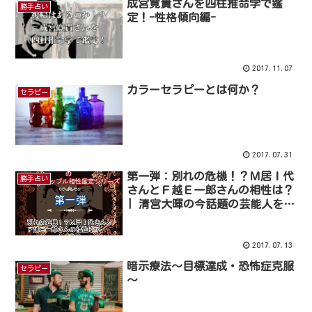
成宮寛貴さんを四柱推命学で鑑
勝手占い
定！-性格傾向編-
2017.11.07
カラーセラピーとは何か？
セラピー
2017.07.31
第一弾：別れの危機！？Ｍ居Ｉ代
勝手占い
さんとＦ越Ｅ一郎さんの相性は？
| 清宮大暉の今話題の芸能人を鑑
定！シリーズ
2017.07.13
暗示療法～目標達成・恐怖症克服
セラピー
～