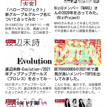
NiziUメンバー「MAKO」さ
「ハロープロジェクト」
んの2020年を占ってみた。
新グループ＆グループ名に
（NiziProject）
ついて占ってみた：
MAKOさんを占ってみました2020
CHICA#TETSU（チカ#テ
CHICA#TETSU（チカ#テツ）一岡
年のMAKOさんはこれからもNiziU
ツ）編
伶奈さんをはじめ、島倉りかさ
での活動にあたり調整を意識しな
ん、西田汐里さん、江口紗耶さん
がら動くことになるでしょう。最
の新グループ名は
年長ということもあり、NiziUの
「CHICA#TETSU（チカテツ）」と
勝手占い
勝手占い
統制を考えていうことになるでし
なりました。早速ですが、このグ
ょう。今まではチームに入るため
ループ名「CHICA#TETSU（チカテ
の個人戦のよ...
ツ）」について占...
渡辺未詩-Evolution-/2021
BEYOOOOONDSの2021年で運
年アップアップガールズ
気が良いメンバーTOP3を出
（プロレス）を占ってみた
してみました。
（個別）
2021年アップアップガールズ
こんにちは。雄介です。古宮優雨
（プロレス）渡辺未詩さんを勝手
先生の勝手に占ったシリーズなの
に占ってみたアップアップガール
ですが…大分なれてきました。今
ズ（プロレス）は、アップアップ
回は、「モーニング娘。’21」
ガールズと、名実ともにプロレス
「アンジュルム」
勝手占い
勝手占い
界を代表する団体となりつつ有る
「Juice=Juice」「つばきファク