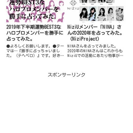
DDTプロレスリングがアイドル
トリー」に続き「BEYOOOOONDSの
界、プロレス界の垣根と常識を
2021年で運気が良いメ...
壊...
2019年下半期運勢BEST3な
NiziUメンバー「NINA」さ
ハロプロメンバーを勝手に
んの2020年を占ってみた。
占ってみた。
（NiziProject）
●よろしくお願いします。●テー
NINAさんを占ってみました。
マは…『勝手に占っちゃいまし
2020年のNINAさんはこれからも
た。（テヘペロ）』です。好きな
NiziUでの活動にあたり物事が前
ふうに自由に書いて良いと言われ
に前に進んでいて、楽しくてしか
ましたので、連載するにあたりま
たないでしょう。NiziProjectに
して、私勝手に占っちゃいまし
参加したときからNINAさんは前
スポンサーリンク
た。(*^^*)●リニューアル記念
向きな風を受けていて本人も絶対
でと依頼されまして勝手にとい
Nizi...
う...