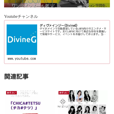
宮優雨
Youtubeチャンネル
ディヴァインジー(DivineG)
ゲイがメインで活動運営しているLGBTQ向けのエンタメ・サ
ービスサイトです。主にLGBTQに向けて身近な存在を意識し
て情報やサービス、イベントをお届けしております。当事
者コラムも公開♪ゲイ向けイベントの企画、LGBTQ当事者コ
ラム寄稿など募...
www.youtube.com
関連記事
勝手占い
勝手占い