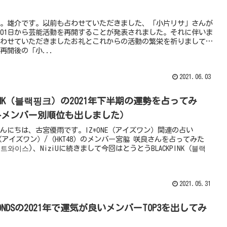
。
。雄介です。以前も占わせていただきました、「小片リサ」さんが
06月01日から芸能活動を再開することが発表されました。それに伴いま
わせていただきましたお礼とこれからの活動の繁栄を祈りまして…
再開後の「小...
2021.06.03
KPINK（블랙핑크）の2021年下半期の運勢を占ってみ
各メンバー別順位も出しました）
んにちは、古宮優雨です。IZ*ONE（アイズワン）関連の占い
NE（アイズワン）/（HKT48）のメンバー宮脇 咲良さんを占ってみた
」(트와이스)、NiziUに続きまして今回はとうとうBLACKPINK（블랙
2021.05.31
OOONDSの2021年で運気が良いメンバーTOP3を出してみ
。