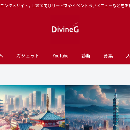
向けエンタメサイト。LGBTQ向けサービスやイベント占いメニューなどを
ム
ガジェット
Youtube
診断
募集