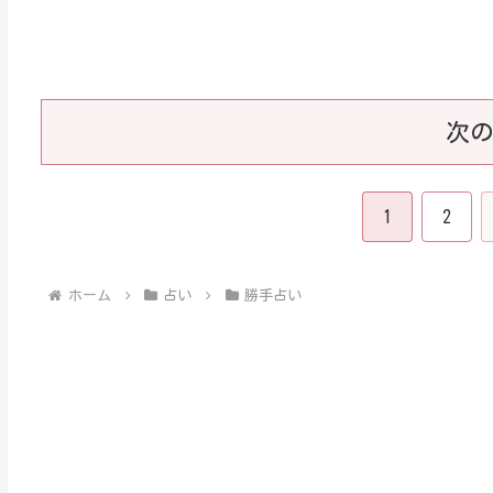
次
1
2
ホーム
占い
勝手占い