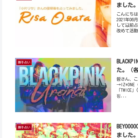
ました
こんにちは
2021年
して以前占
改めて活動
BLAC
勝手占い
た。（
皆さん、こ
→IZ*O
「TWICE
핑...
BEYOO
勝手占い
ました