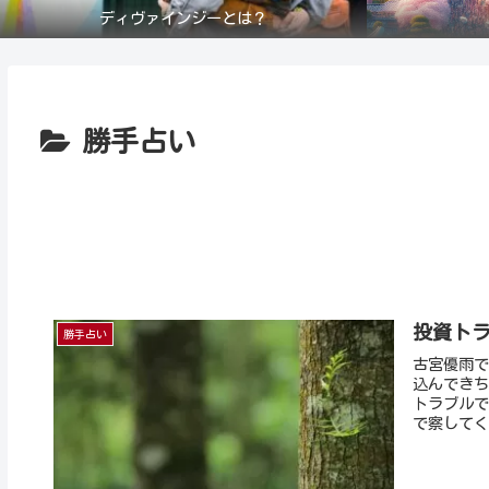
ディヴァインジーとは？
勝手占い
投資ト
勝手占い
古宮優雨で
込んできち
トラブルで
で察してく