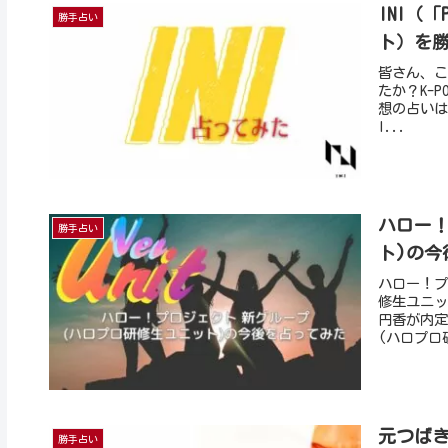
INI（「P
勝手占い
ト）を
皆さん、こん
たか？K-
想の占いは
I...
ハロー！
勝手占い
ト)の今
ハロー！プ
修生ユニッ
円香が内定
(ハロプロ
元つば
勝手占い