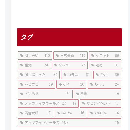
タグ
勝手占い
110
古宮優雨
110
タロット
96
台湾
64
グルメ
42
運勢
37
勝手に占った
34
コラム
31
台北
30
ハロプロ
29
ゲイ
26
しゅう
24
お知らせ
21
香港
19
アップアップガールズ（2）
18
サロンイベント
17
清宮大暉
17
How to
16
Youtube
16
アップアップガールズ（仮）
15