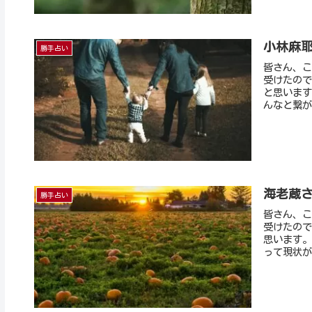
小林麻
勝手占い
皆さん、こ
受けたので
と思います
んなと繋が
海老蔵
勝手占い
皆さん、こ
受けたので
思います。
って現状が