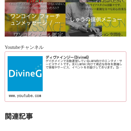
ワンコイン フォーチ
しゅうの提供メニュー
ュンメッセージ / 古
宮優雨
Youtubeチャンネル
ディヴァインジー(DivineG)
ゲイがメインで活動運営しているLGBTQ向けのエンタメ・サ
ービスサイトです。主にLGBTQに向けて身近な存在を意識し
て情報やサービス、イベントをお届けしております。当事
者コラムも公開♪ゲイ向けイベントの企画、LGBTQ当事者コ
ラム寄稿など募...
www.youtube.com
関連記事