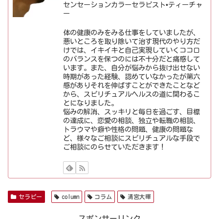
センセーションカラーセラピスト•ティーチャ
ー
体の健康のみをみる仕事をしていましたが、
悪いところを取り除いて治す現代のやり方だ
けでは、イキイキと自己実現していくココロ
のバランスを保つのには不十分だと痛感して
います。また、自分が悩みから抜け出せない
時期があった経験、認めていなかったが第六
感がありそれを伸ばすことができたことなど
から、スピリチュアルヘルスの道に関わるこ
とになりました。
悩みの解消、スッキリと毎日を過ごす、目標
の達成に、恋愛の相談、独立や転職の相談、
トラウマや癖や性格の問題、健康の問題な
ど、様々なご相談にスピリチュアルな手段で
ご相談にのらせていただきます！
セラピー
column
コラム
清宮大暉
スポンサーリンク