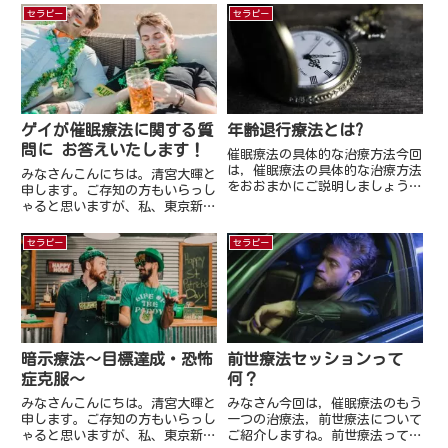
セラピー
セラピー
ゲイが催眠療法に関する質
年齢退行療法とは?
問に お答えいたします！
催眠療法の具体的な治療方法今回
は，催眠療法の具体的な治療方法
みなさんこんにちは。清宮大暉と
をおおまかにご説明しましょう。
申します。ご存知の方もいらっし
今回は，年齢退行療法についてご
ゃると思いますが、私、東京新宿
説明します。年齢退行は読んで字
で、ココロを癒し、すこやかな自
のごとく，子供のころのトラウマ
己実現を応援する「ココロのリカ
セラピー
セラピー
体験などの場面など，今の自分の
バリーラボ」という活動をしてお
悩みの鍵になる場面に戻り，子
ります。そこで、今回は催眠療法
供...
について頂く多くの質問に答え
て...
暗示療法～目標達成・恐怖
前世療法セッションって
症克服～
何？
みなさんこんにちは。清宮大暉と
みなさん今回は，催眠療法のもう
申します。ご存知の方もいらっし
一つの治療法，前世療法について
ゃると思いますが、私、東京新宿
ご紹介しますね。前世療法って，