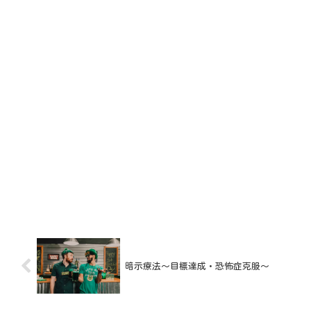
暗示療法～目標達成・恐怖症克服～