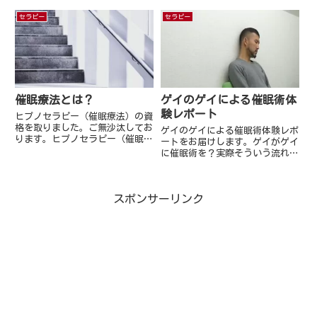
で、ココロを癒し、すこやかな自
なんとなく聞いたことある方もい
己実現を応援する「ココロのリカ
ると思うんです。占いで言われた
セラピー
セラピー
バリーラボ」という活動をしてお
ことがある，って人もいると思い
ります。少しでも気になることな
ます。前世って本当にあるの？ま
どありましたらお気軽にご相談
ずは「前世って本当にあるのか
く...
よ...
催眠療法とは？
ゲイのゲイによる催眠術体
験レポート
ヒプノセラピー（催眠療法）の資
格を取りました。ご無沙汰してお
ゲイのゲイによる催眠術体験レポ
ります。ヒプノセラピー（催眠療
ートをお届けします。ゲイがゲイ
法）の資格を取り，ヒプノセラピ
に催眠術を？実際そういう流れな
ストとしての活動も開始いたしま
のかなどお届けします。
したので，ヒプノセラピーについ
て今回はご紹介したいと思いま
す。催眠というと，「人を操って
スポンサーリンク
し...