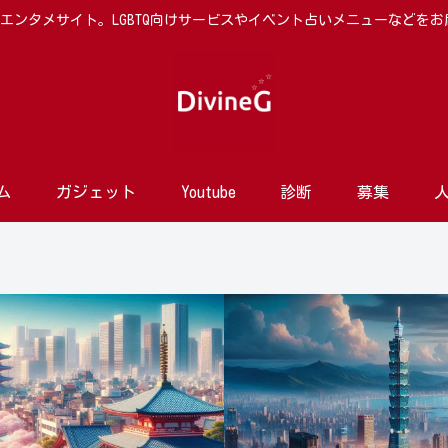
向けエンタメサイト。LGBTQ向けサービスやイベント占いメニューなどを
ム
ガジェット
Youtube
診断
募集