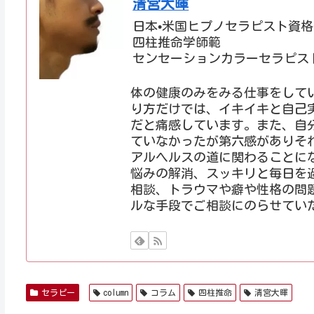
清宮大暉
日本•米国ヒプノセラピスト資
四柱推命学師範
センセーションカラーセラピス
体の健康のみをみる仕事をして
り方だけでは、イキイキと自己
だと痛感しています。また、自
ていなかったが第六感がありそ
アルヘルスの道に関わることに
悩みの解消、スッキリと毎日を
相談、トラウマや癖や性格の問
ルな手段でご相談にのらせてい
セラピー
column
コラム
四柱推命
清宮大暉