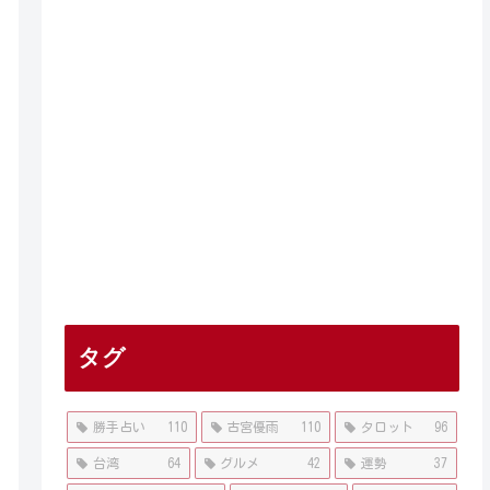
タグ
勝手占い
110
古宮優雨
110
タロット
96
台湾
64
グルメ
42
運勢
37