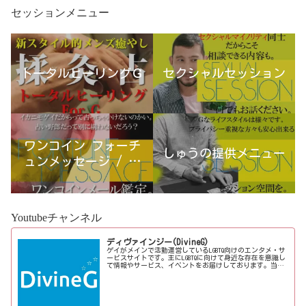
セッションメニュー
トータルヒーリングＧ
セクシャルセッション
ワンコイン フォーチ
しゅうの提供メニュー
ュンメッセージ / 古
宮優雨
Youtubeチャンネル
ディヴァインジー(DivineG)
ゲイがメインで活動運営しているLGBTQ向けのエンタメ・サ
ービスサイトです。主にLGBTQに向けて身近な存在を意識し
て情報やサービス、イベントをお届けしております。当事
者コラムも公開♪ゲイ向けイベントの企画、LGBTQ当事者コ
ラム寄稿など募...