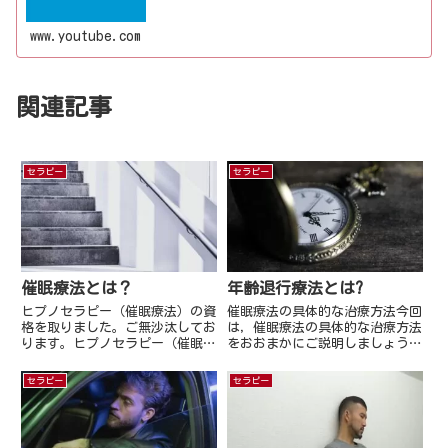
www.youtube.com
関連記事
セラピー
セラピー
催眠療法とは？
年齢退行療法とは?
ヒプノセラピー（催眠療法）の資
催眠療法の具体的な治療方法今回
格を取りました。ご無沙汰してお
は，催眠療法の具体的な治療方法
ります。ヒプノセラピー（催眠療
をおおまかにご説明しましょう。
法）の資格を取り，ヒプノセラピ
今回は，年齢退行療法についてご
ストとしての活動も開始いたしま
説明します。年齢退行は読んで字
セラピー
セラピー
したので，ヒプノセラピーについ
のごとく，子供のころのトラウマ
て今回はご紹介したいと思いま
体験などの場面など，今の自分の
す。催眠というと，「人を操って
悩みの鍵になる場面に戻り，子
し...
供...