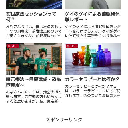
前世療法セッションって
ゲイのゲイによる催眠術体
何？
験レポート
みなさん今回は，催眠療法のもう
ゲイのゲイによる催眠術体験レポ
一つの治療法，前世療法について
ートをお届けします。ゲイがゲイ
ご紹介しますね。前世療法って，
に催眠術を？実際そういう流れな
なんとなく聞いたことある方もい
のかなどお届けします。
ると思うんです。占いで言われた
セラピー
セラピー
ことがある，って人もいると思い
ます。前世って本当にあるの？ま
ずは「前世って本当にあるのか
よ...
暗示療法～目標達成・恐怖
カラーセラピーとは何か？
症克服～
カラーセラピーとは何か？本日
は，カラーセラピーについてご紹
みなさんこんにちは。清宮大暉と
介します。色のついた液体の入っ
申します。ご存知の方もいらっし
たボトルを扱います。色のボトル
ゃると思いますが、私、東京新宿
（1色のボトル，または上下2層
で、ココロを癒し、すこやかな自
にわかれた2色のボトル）を使う
己実現を応援する「ココロのリカ
カラーセラピーは，雑誌やインタ
バリーラボ」という活動をしてお
ーネットで紹介されているのを見
スポンサーリンク
ります。少しでも気になることな
た...
どありましたらお気軽にご相談