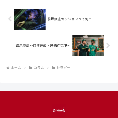
前世療法セッションって何？
暗示療法～目標達成・恐怖症克服～
ホーム
コラム
セラピー