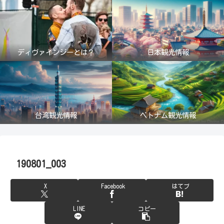
ディヴァインジーとは？
日本観光情報
台湾観光情報
ベトナム観光情報
190801_003
X
Facebook
はてブ
LINE
コピー