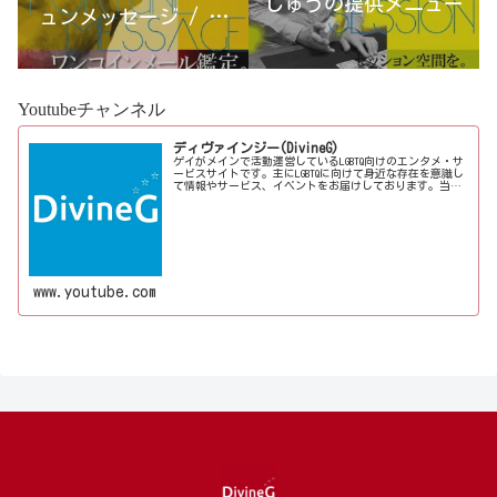
しゅうの提供メニュー
ュンメッセージ / 古
宮優雨
Youtubeチャンネル
ディヴァインジー(DivineG)
ゲイがメインで活動運営しているLGBTQ向けのエンタメ・サ
ービスサイトです。主にLGBTQに向けて身近な存在を意識し
て情報やサービス、イベントをお届けしております。当事
者コラムも公開♪ゲイ向けイベントの企画、LGBTQ当事者コ
ラム寄稿など募...
www.youtube.com