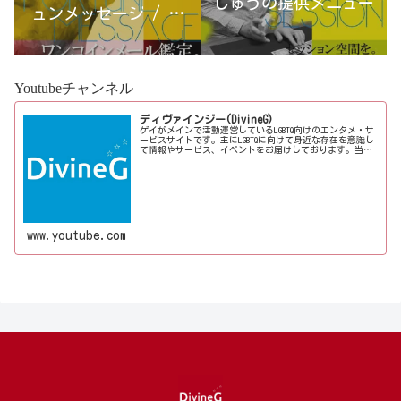
しゅうの提供メニュー
ュンメッセージ / 古
宮優雨
Youtubeチャンネル
ディヴァインジー(DivineG)
ゲイがメインで活動運営しているLGBTQ向けのエンタメ・サ
ービスサイトです。主にLGBTQに向けて身近な存在を意識し
て情報やサービス、イベントをお届けしております。当事
者コラムも公開♪ゲイ向けイベントの企画、LGBTQ当事者コ
ラム寄稿など募...
www.youtube.com