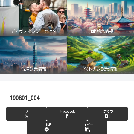
ディヴァインジーとは？
日本観光情報
台湾観光情報
ベトナム観光情報
190801_004
X
Facebook
はてブ
LINE
コピー