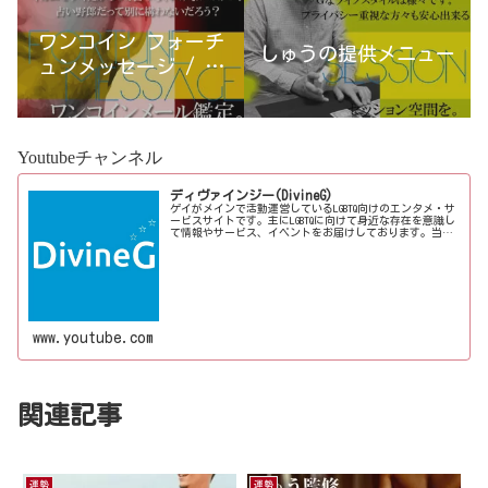
ワンコイン フォーチ
しゅうの提供メニュー
ュンメッセージ / 古
宮優雨
Youtubeチャンネル
ディヴァインジー(DivineG)
ゲイがメインで活動運営しているLGBTQ向けのエンタメ・サ
ービスサイトです。主にLGBTQに向けて身近な存在を意識し
て情報やサービス、イベントをお届けしております。当事
者コラムも公開♪ゲイ向けイベントの企画、LGBTQ当事者コ
ラム寄稿など募...
www.youtube.com
関連記事
運勢
運勢