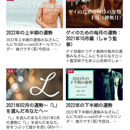
2022年の上半期の運勢
ゲイのための毎月の運勢：
2021年10月編（しゅう監
2022年上半期の運勢みなさんこ
修）
んにちはDivineGのオールラウン
ダー 雄介です(笑)今回は、
ゲイ目線かつゲイ専用の毎月の運
DivineGを見てくださっているみ
勢みなさんこんにちはＧなタロッ
なさまへ2022年上半期の運勢を
ト鑑定師でもあり心灸師のしゅう
お届けいたします。ゆるーくみら
です。今回は、DivinGにおいて
れるように、言葉をちょっとした
毎月の運勢をゲイ目線かつゲイ専
運勢
運勢
変換をいれてみま...
用としてお届けさせていただきま
す。ぜひ、皆様に見ていただけれ
ば幸いです。12星座をエレ...
2021年02月の運勢～「L」
2022年の下半期の運勢
を選んだあなたへ～
2022年下半期の運勢みなさんこ
んにちはDivineGのオールラウン
「L」を選んだあなた2021年2月
ダー 雄介です(笑)今回は、
の運勢に「L」を選んだあなた。
DivineGを見てくださっているみ
目をつぶって誰かを思い浮かべて