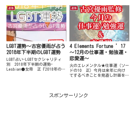
なさまへ2022年下半期の運勢を
みてください。その方と、2月に
お届けいたします。牡羊座：
は進捗がある予感。それは、ビジ
運勢
運勢
（03/21-04/19）今年の後半に
ネス・友情・ラブどのパターンで
は、さらに自...
も当てはまります。進捗を進ませ
る実行権利はあなたにありま...
LGBT運勢～古宮優雨が占う
4 Elements Fortune ’17
2018年下半期のLGBT運勢
～12月の仕事運・勉強運・
恋愛運～
LGBT占い-LGBTセクシャリティ
別 2018年下半期の運勢-
火のエレメンタル★仕事運（ソー
Lesbian●女帝 正『2018年の下
ドの10 正）今月は来年に向け
半期…ワンランク上の自分を目指
てするべきことを見直し計画をし
す旅』2018年の下半期自分自身
っかりすることが、ラッキーな月
の魅力を最大限に活かす事もで
となっています。それは仕事・勉
き、魅力もアップできるでしょ
強においても言えることです。原
う。こんな時期は、...
スポンサーリンク
因としては、火のエレメンタルの
アナタは燃えるまでがなかなか
時...