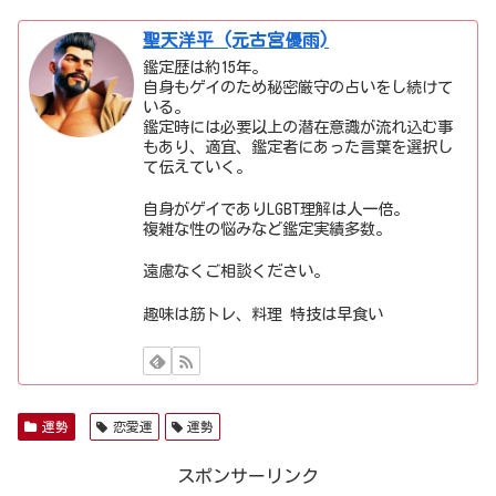
聖天洋平 (元古宮優雨)
鑑定歴は約15年。
自身もゲイのため秘密厳守の占いをし続けて
いる。
鑑定時には必要以上の潜在意識が流れ込む事
もあり、適宜、鑑定者にあった言葉を選択し
て伝えていく。
自身がゲイでありLGBT理解は人一倍。
複雑な性の悩みなど鑑定実績多数。
遠慮なくご相談ください。
趣味は筋トレ、料理 特技は早食い
運勢
恋愛運
運勢
スポンサーリンク