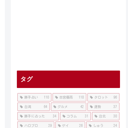
タグ
勝手占い
110
古宮優雨
110
タロット
96
台湾
64
グルメ
42
運勢
37
勝手に占った
34
コラム
31
台北
30
ハロプロ
29
ゲイ
26
しゅう
24