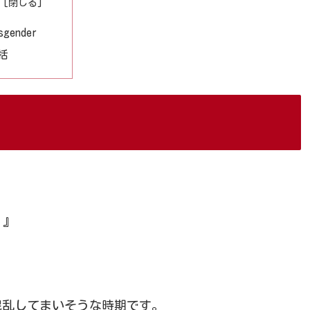
sgender
括
！』
混乱してまいそうな時期です。