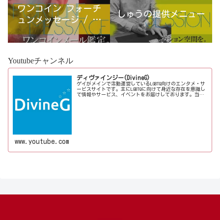
ワンコイン フォーチ
しゅうの提供メニュー
ュンメッセージ / 古
宮優雨
Youtubeチャンネル
ディヴァインジー(DivineG)
ゲイがメインで活動運営しているLGBTQ向けのエンタメ・サ
ービスサイトです。主にLGBTQに向けて身近な存在を意識し
て情報やサービス、イベントをお届けしております。当事
者コラムも公開♪ゲイ向けイベントの企画、LGBTQ当事者コ
ラム寄稿など募...
www.youtube.com