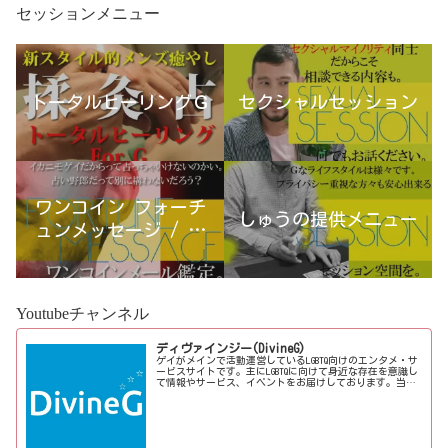
セッションメニュー
トータルヒーリングＧ
セクシャルセッション
ワンコイン フォーチ
しゅうの提供メニュー
ュンメッセージ / 古
宮優雨
Youtubeチャンネル
ディヴァインジー(DivineG)
ゲイがメインで活動運営しているLGBTQ向けのエンタメ・サ
ービスサイトです。主にLGBTQに向けて身近な存在を意識し
て情報やサービス、イベントをお届けしております。当事
者コラムも公開♪ゲイ向けイベントの企画、LGBTQ当事者コ
ラム寄稿など募...