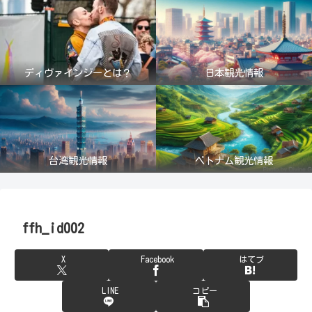
ディヴァインジーとは？
日本観光情報
台湾観光情報
ベトナム観光情報
ffh_id002
X
Facebook
はてブ
LINE
コピー