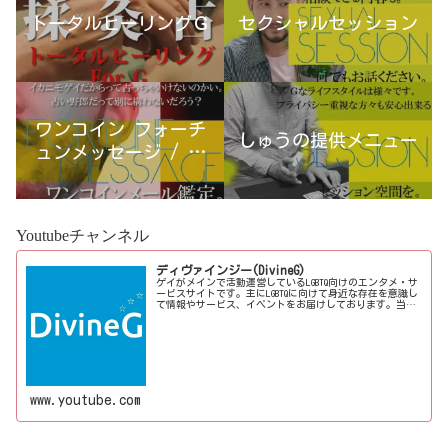
トータルヒーリングＧ
セクシャルセッション
ワンコイン フォーチ
しゅうの提供メニュー
ュンメッセージ / 古
宮優雨
Youtubeチャンネル
ディヴァインジー(DivineG)
ゲイがメインで活動運営しているLGBTQ向けのエンタメ・サ
ービスサイトです。主にLGBTQに向けて身近な存在を意識し
て情報やサービス、イベントをお届けしております。当事
者コラムも公開♪ゲイ向けイベントの企画、LGBTQ当事者コ
ラム寄稿など募...
www.youtube.com