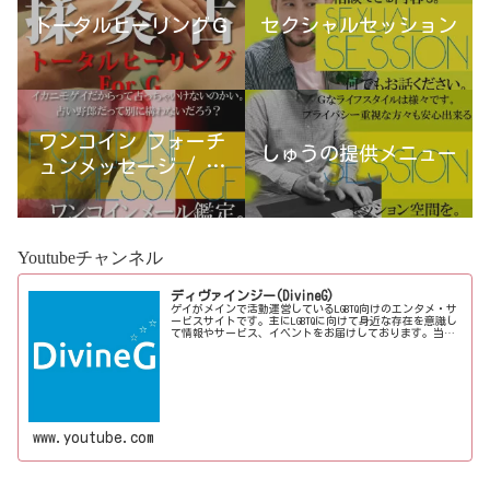
トータルヒーリングＧ
セクシャルセッション
ワンコイン フォーチ
しゅうの提供メニュー
ュンメッセージ / 古
宮優雨
Youtubeチャンネル
ディヴァインジー(DivineG)
ゲイがメインで活動運営しているLGBTQ向けのエンタメ・サ
ービスサイトです。主にLGBTQに向けて身近な存在を意識し
て情報やサービス、イベントをお届けしております。当事
者コラムも公開♪ゲイ向けイベントの企画、LGBTQ当事者コ
ラム寄稿など募...
www.youtube.com