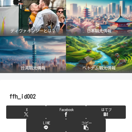
ディヴァインジーとは？
日本観光情報
台湾観光情報
ベトナム観光情報
ffh_id002
X
Facebook
はてブ
LINE
コピー