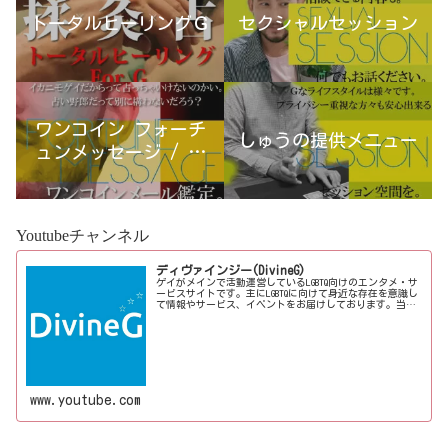
トータルヒーリングＧ
セクシャルセッション
ワンコイン フォーチ
しゅうの提供メニュー
ュンメッセージ / 古
宮優雨
Youtubeチャンネル
ディヴァインジー(DivineG)
ゲイがメインで活動運営しているLGBTQ向けのエンタメ・サ
ービスサイトです。主にLGBTQに向けて身近な存在を意識し
て情報やサービス、イベントをお届けしております。当事
者コラムも公開♪ゲイ向けイベントの企画、LGBTQ当事者コ
ラム寄稿など募...
www.youtube.com