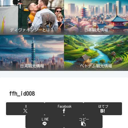
ディヴァインジーとは？
日本観光情報
台湾観光情報
ベトナム観光情報
ffh_id008
X
Facebook
はてブ
LINE
コピー