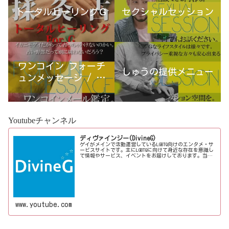
トータルヒーリングＧ
セクシャルセッション
ワンコイン フォーチ
しゅうの提供メニュー
ュンメッセージ / 古
宮優雨
Youtubeチャンネル
ディヴァインジー(DivineG)
ゲイがメインで活動運営しているLGBTQ向けのエンタメ・サ
ービスサイトです。主にLGBTQに向けて身近な存在を意識し
て情報やサービス、イベントをお届けしております。当事
者コラムも公開♪ゲイ向けイベントの企画、LGBTQ当事者コ
ラム寄稿など募...
www.youtube.com