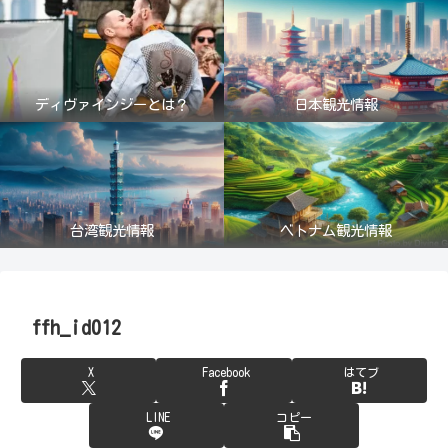
ディヴァインジーとは？
日本観光情報
台湾観光情報
ベトナム観光情報
ffh_id012
X
Facebook
はてブ
LINE
コピー