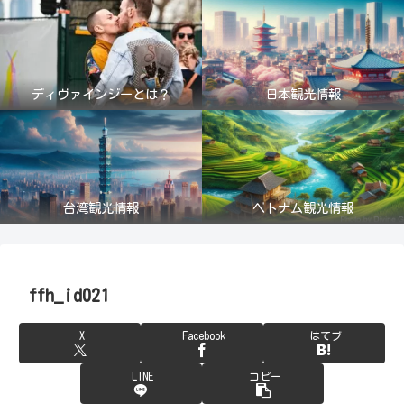
ディヴァインジーとは？
日本観光情報
台湾観光情報
ベトナム観光情報
ffh_id021
X
Facebook
はてブ
LINE
コピー