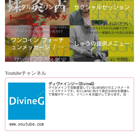
トータルヒーリングＧ
セクシャルセッション
ワンコイン フォーチ
しゅうの提供メニュー
ュンメッセージ / 古
宮優雨
Youtubeチャンネル
ディヴァインジー(DivineG)
ゲイがメインで活動運営しているLGBTQ向けのエンタメ・サ
ービスサイトです。主にLGBTQに向けて身近な存在を意識し
て情報やサービス、イベントをお届けしております。当事
者コラムも公開♪ゲイ向けイベントの企画、LGBTQ当事者コ
ラム寄稿など募...
www.youtube.com