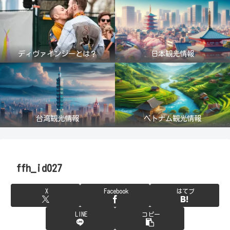
ディヴァインジーとは？
日本観光情報
台湾観光情報
ベトナム観光情報
ffh_id027
X
Facebook
はてブ
LINE
コピー