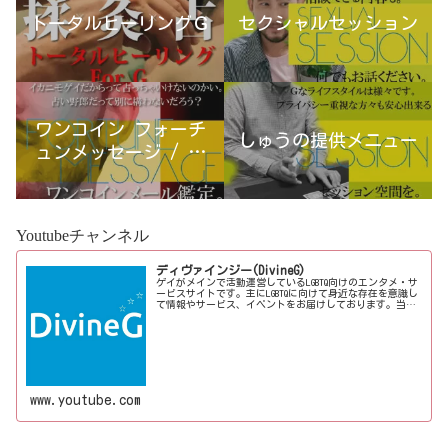
トータルヒーリングＧ
セクシャルセッション
ワンコイン フォーチ
しゅうの提供メニュー
ュンメッセージ / 古
宮優雨
Youtubeチャンネル
ディヴァインジー(DivineG)
ゲイがメインで活動運営しているLGBTQ向けのエンタメ・サ
ービスサイトです。主にLGBTQに向けて身近な存在を意識し
て情報やサービス、イベントをお届けしております。当事
者コラムも公開♪ゲイ向けイベントの企画、LGBTQ当事者コ
ラム寄稿など募...
www.youtube.com