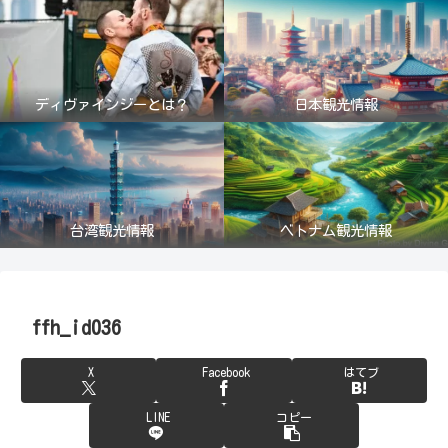
ディヴァインジーとは？
日本観光情報
台湾観光情報
ベトナム観光情報
ffh_id036
X
Facebook
はてブ
LINE
コピー