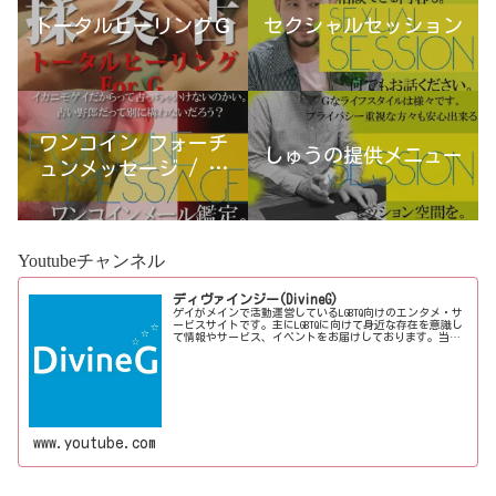
トータルヒーリングＧ
セクシャルセッション
ワンコイン フォーチ
しゅうの提供メニュー
ュンメッセージ / 古
宮優雨
Youtubeチャンネル
ディヴァインジー(DivineG)
ゲイがメインで活動運営しているLGBTQ向けのエンタメ・サ
ービスサイトです。主にLGBTQに向けて身近な存在を意識し
て情報やサービス、イベントをお届けしております。当事
者コラムも公開♪ゲイ向けイベントの企画、LGBTQ当事者コ
ラム寄稿など募...
www.youtube.com