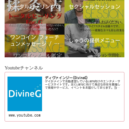
トータルヒーリングＧ
セクシャルセッション
ワンコイン フォーチ
しゅうの提供メニュー
ュンメッセージ / 古
宮優雨
Youtubeチャンネル
ディヴァインジー(DivineG)
ゲイがメインで活動運営しているLGBTQ向けのエンタメ・サ
ービスサイトです。主にLGBTQに向けて身近な存在を意識し
て情報やサービス、イベントをお届けしております。当事
者コラムも公開♪ゲイ向けイベントの企画、LGBTQ当事者コ
ラム寄稿など募...
www.youtube.com