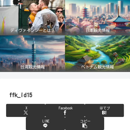
ディヴァインジーとは？
日本観光情報
台湾観光情報
ベトナム観光情報
ffk_id15
X
Facebook
はてブ
LINE
コピー