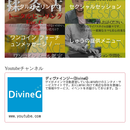
トータルヒーリングＧ
セクシャルセッション
ワンコイン フォーチ
しゅうの提供メニュー
ュンメッセージ / 古
宮優雨
Youtubeチャンネル
ディヴァインジー(DivineG)
ゲイがメインで活動運営しているLGBTQ向けのエンタメ・サ
ービスサイトです。主にLGBTQに向けて身近な存在を意識し
て情報やサービス、イベントをお届けしております。当事
者コラムも公開♪ゲイ向けイベントの企画、LGBTQ当事者コ
ラム寄稿など募...
www.youtube.com