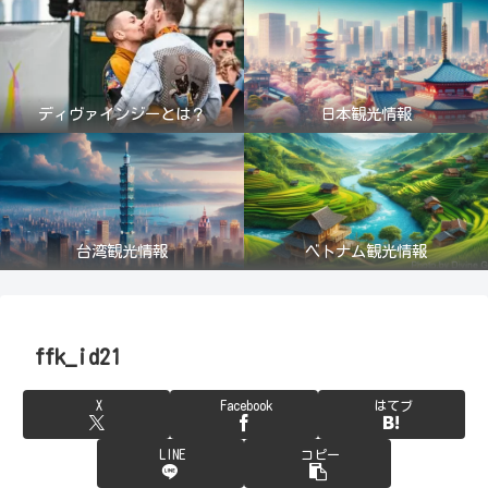
ディヴァインジーとは？
日本観光情報
台湾観光情報
ベトナム観光情報
ffk_id21
X
Facebook
はてブ
LINE
コピー