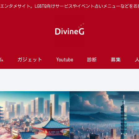
向けエンタメサイト。LGBTQ向けサービスやイベント占いメニューなどを
ム
ガジェット
Youtube
診断
募集