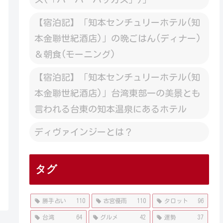
【宿泊記】「知本センチュリーホテル(知
本金聯世紀酒店)」の晩ごはん(ディナー)
＆朝食(モーニング)
【宿泊記】「知本センチュリーホテル(知
本金聯世紀酒店)」台湾東部一の美景とも
言われる台東の知本温泉にあるホテル
ディヴァインジーとは？
タグ
勝手占い
110
古宮優雨
110
タロット
96
台湾
64
グルメ
42
運勢
37