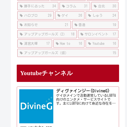
勝手に占った
34
コラム
31
台北
30
ハロプロ
29
ゲイ
26
しゅう
24
お知らせ
21
香港
19
アップアップガールズ（2）
18
サロンイベント
17
清宮大暉
17
How to
16
Youtube
16
アップアップガールズ（仮）
15
Youtubeチャンネル
ディヴァインジー(DivineG)
ゲイがメインで活動運営しているLGBTQ
向けのエンタメ・サービスサイトで
す。主にLGBTQに向けて身近な存在を意
識して情報やサービス、イベントをお
届けしております。当事者コラムも公
開♪ゲイ向けイベントの企画、LGBTQ当
事者コラム寄稿など募...