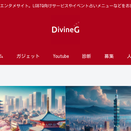
向けエンタメサイト。LGBTQ向けサービスやイベント占いメニューなどを
ム
ガジェット
Youtube
診断
募集