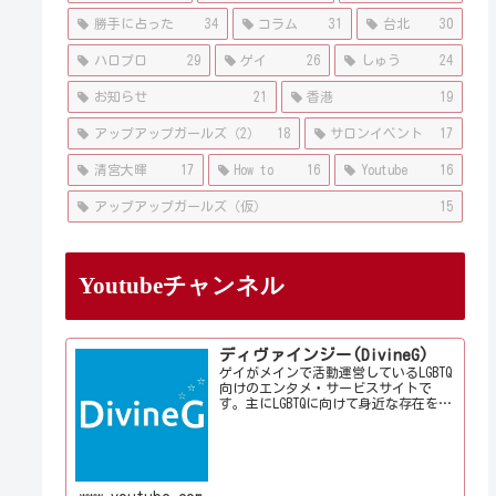
勝手に占った
34
コラム
31
台北
30
ハロプロ
29
ゲイ
26
しゅう
24
お知らせ
21
香港
19
アップアップガールズ（2）
18
サロンイベント
17
清宮大暉
17
How to
16
Youtube
16
アップアップガールズ（仮）
15
Youtubeチャンネル
ディヴァインジー(DivineG)
ゲイがメインで活動運営しているLGBTQ
向けのエンタメ・サービスサイトで
す。主にLGBTQに向けて身近な存在を意
識して情報やサービス、イベントをお
届けしております。当事者コラムも公
開♪ゲイ向けイベントの企画、LGBTQ当
事者コラム寄稿など募...