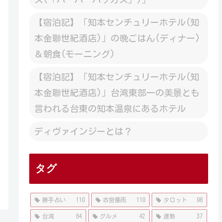
【宿泊記】「知本センチュリーホテル(知
本金聯世紀酒店)」の晩ごはん(ディナー)
＆朝食(モーニング)
【宿泊記】「知本センチュリーホテル(知
本金聯世紀酒店)」台湾東部一の美景とも
言われる台東の知本温泉にあるホテル
ディヴァインジーとは？
タグ
勝手占い
110
古宮優雨
110
タロット
96
台湾
64
グルメ
42
運勢
37