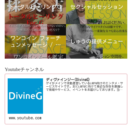
トータルヒーリングＧ
セクシャルセッション
ワンコイン フォーチ
しゅうの提供メニュー
ュンメッセージ / 古
宮優雨
Youtubeチャンネル
ディヴァインジー(DivineG)
ゲイがメインで活動運営しているLGBTQ向けのエンタメ・サ
ービスサイトです。主にLGBTQに向けて身近な存在を意識し
て情報やサービス、イベントをお届けしております。当事
者コラムも公開♪ゲイ向けイベントの企画、LGBTQ当事者コ
ラム寄稿など募...
www.youtube.com