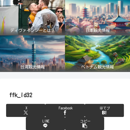
ディヴァインジーとは？
日本観光情報
台湾観光情報
ベトナム観光情報
ffk_id32
X
Facebook
はてブ
LINE
コピー