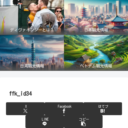
ディヴァインジーとは？
日本観光情報
台湾観光情報
ベトナム観光情報
ffk_id34
X
Facebook
はてブ
LINE
コピー