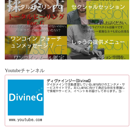
トータルヒーリングＧ
セクシャルセッション
ワンコイン フォーチ
しゅうの提供メニュー
ュンメッセージ / 古
宮優雨
Youtubeチャンネル
ディヴァインジー(DivineG)
ゲイがメインで活動運営しているLGBTQ向けのエンタメ・サ
ービスサイトです。主にLGBTQに向けて身近な存在を意識し
て情報やサービス、イベントをお届けしております。当事
者コラムも公開♪ゲイ向けイベントの企画、LGBTQ当事者コ
ラム寄稿など募...
www.youtube.com