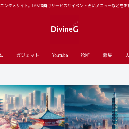
向けエンタメサイト。LGBTQ向けサービスやイベント占いメニューなどを
ム
ガジェット
Youtube
診断
募集