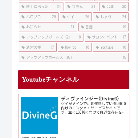
勝手に占った
34
コラム
31
台北
30
ハロプロ
29
ゲイ
26
しゅう
24
お知らせ
21
香港
19
アップアップガールズ（2）
18
サロンイベント
17
清宮大暉
17
How to
16
Youtube
16
アップアップガールズ（仮）
15
Youtubeチャンネル
ディヴァインジー(DivineG)
ゲイがメインで活動運営しているLGBTQ
向けのエンタメ・サービスサイトで
す。主にLGBTQに向けて身近な存在を意
識して情報やサービス、イベントをお
届けしております。当事者コラムも公
開♪ゲイ向けイベントの企画、LGBTQ当
事者コラム寄稿など募...