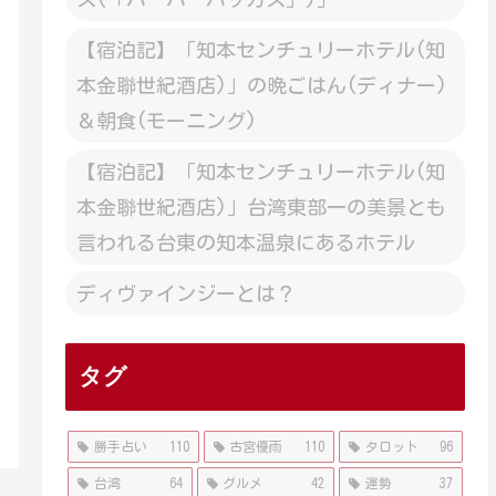
【宿泊記】「知本センチュリーホテル(知
本金聯世紀酒店)」の晩ごはん(ディナー)
＆朝食(モーニング)
【宿泊記】「知本センチュリーホテル(知
本金聯世紀酒店)」台湾東部一の美景とも
言われる台東の知本温泉にあるホテル
ディヴァインジーとは？
タグ
勝手占い
110
古宮優雨
110
タロット
96
台湾
64
グルメ
42
運勢
37