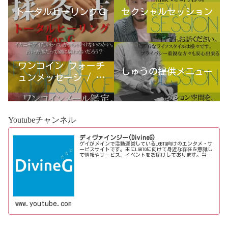
トータルヒーリングＧ
セクシャルセッション
ワンコイン フォーチ
しゅうの提供メニュー
ュンメッセージ / 古
宮優雨
Youtubeチャンネル
ディヴァインジー(DivineG)
ゲイがメインで活動運営しているLGBTQ向けのエンタメ・サ
ービスサイトです。主にLGBTQに向けて身近な存在を意識し
て情報やサービス、イベントをお届けしております。当事
者コラムも公開♪ゲイ向けイベントの企画、LGBTQ当事者コ
ラム寄稿など募...
www.youtube.com