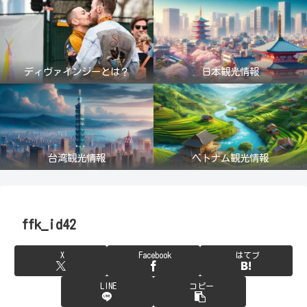
ディヴァインジーとは？
日本観光情報
台湾観光情報
ベトナム観光情報
ffk_id42
X
Facebook
はてブ
LINE
コピー