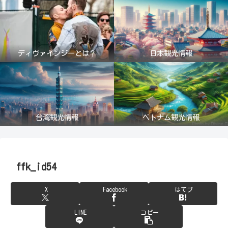
ディヴァインジーとは？
日本観光情報
台湾観光情報
ベトナム観光情報
ffk_id54
X
Facebook
はてブ
LINE
コピー