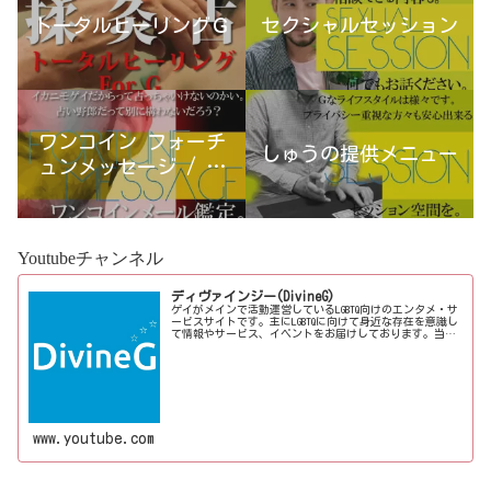
トータルヒーリングＧ
セクシャルセッション
ワンコイン フォーチ
しゅうの提供メニュー
ュンメッセージ / 古
宮優雨
Youtubeチャンネル
ディヴァインジー(DivineG)
ゲイがメインで活動運営しているLGBTQ向けのエンタメ・サ
ービスサイトです。主にLGBTQに向けて身近な存在を意識し
て情報やサービス、イベントをお届けしております。当事
者コラムも公開♪ゲイ向けイベントの企画、LGBTQ当事者コ
ラム寄稿など募...
www.youtube.com