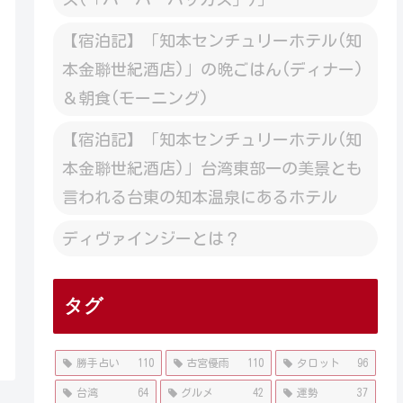
【宿泊記】「知本センチュリーホテル(知
本金聯世紀酒店)」の晩ごはん(ディナー)
＆朝食(モーニング)
【宿泊記】「知本センチュリーホテル(知
本金聯世紀酒店)」台湾東部一の美景とも
言われる台東の知本温泉にあるホテル
ディヴァインジーとは？
タグ
勝手占い
110
古宮優雨
110
タロット
96
台湾
64
グルメ
42
運勢
37