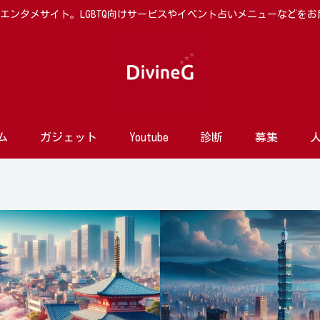
向けエンタメサイト。LGBTQ向けサービスやイベント占いメニューなどを
ム
ガジェット
Youtube
診断
募集