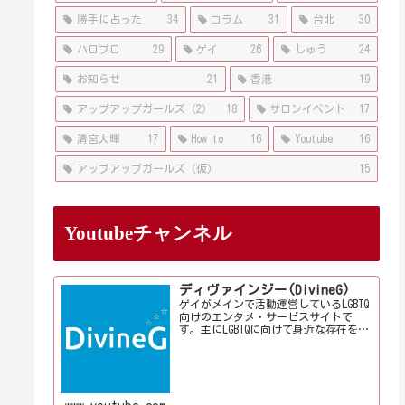
勝手に占った
34
コラム
31
台北
30
ハロプロ
29
ゲイ
26
しゅう
24
お知らせ
21
香港
19
アップアップガールズ（2）
18
サロンイベント
17
清宮大暉
17
How to
16
Youtube
16
アップアップガールズ（仮）
15
Youtubeチャンネル
ディヴァインジー(DivineG)
ゲイがメインで活動運営しているLGBTQ
向けのエンタメ・サービスサイトで
す。主にLGBTQに向けて身近な存在を意
識して情報やサービス、イベントをお
届けしております。当事者コラムも公
開♪ゲイ向けイベントの企画、LGBTQ当
事者コラム寄稿など募...