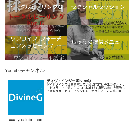
トータルヒーリングＧ
セクシャルセッション
ワンコイン フォーチ
しゅうの提供メニュー
ュンメッセージ / 古
宮優雨
Youtubeチャンネル
ディヴァインジー(DivineG)
ゲイがメインで活動運営しているLGBTQ向けのエンタメ・サ
ービスサイトです。主にLGBTQに向けて身近な存在を意識し
て情報やサービス、イベントをお届けしております。当事
者コラムも公開♪ゲイ向けイベントの企画、LGBTQ当事者コ
ラム寄稿など募...
www.youtube.com