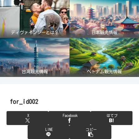
ディヴァインジーとは？
日本観光情報
台湾観光情報
ベトナム観光情報
for_id002
X
Facebook
はてブ
LINE
コピー