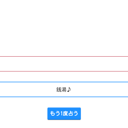
銭湯♪
もう1度占う