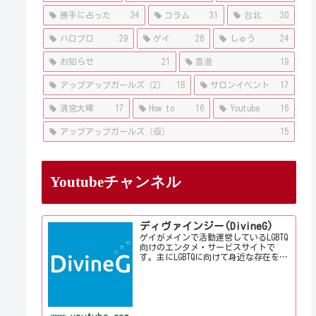
勝手に占った
34
コラム
31
台北
30
ハロプロ
29
ゲイ
26
しゅう
24
お知らせ
21
香港
19
アップアップガールズ（2）
18
サロンイベント
17
清宮大暉
17
How to
16
Youtube
16
アップアップガールズ（仮）
15
Youtubeチャンネル
ディヴァインジー(DivineG)
ゲイがメインで活動運営しているLGBTQ
向けのエンタメ・サービスサイトで
す。主にLGBTQに向けて身近な存在を意
識して情報やサービス、イベントをお
届けしております。当事者コラムも公
開♪ゲイ向けイベントの企画、LGBTQ当
事者コラム寄稿など募...