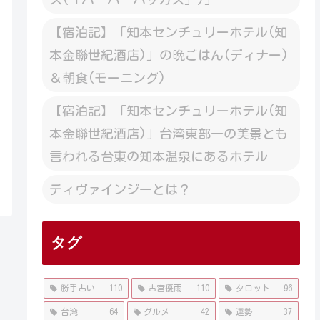
【宿泊記】「知本センチュリーホテル(知
本金聯世紀酒店)」の晩ごはん(ディナー)
＆朝食(モーニング)
【宿泊記】「知本センチュリーホテル(知
本金聯世紀酒店)」台湾東部一の美景とも
言われる台東の知本温泉にあるホテル
ディヴァインジーとは？
タグ
勝手占い
110
古宮優雨
110
タロット
96
台湾
64
グルメ
42
運勢
37