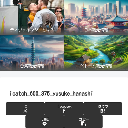
ディヴァインジーとは？
日本観光情報
台湾観光情報
ベトナム観光情報
icatch_600_375_yusuke_hanashi
X
Facebook
はてブ
LINE
コピー