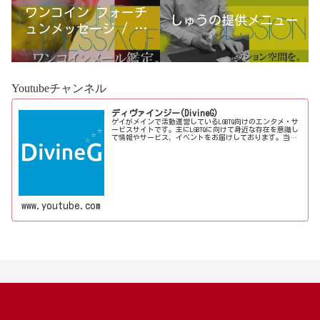
ワンコイン フォーチ
しゅうの提供メニュー
ュンメッセージ / 古
宮優雨
Youtubeチャンネル
ディヴァインジー(DivineG)
ゲイがメインで活動運営しているLGBTQ向けのエンタメ・サ
ービスサイトです。主にLGBTQに向けて身近な存在を意識し
て情報やサービス、イベントをお届けしております。当事
者コラムも公開♪ゲイ向けイベントの企画、LGBTQ当事者コ
ラム寄稿など募...
www.youtube.com