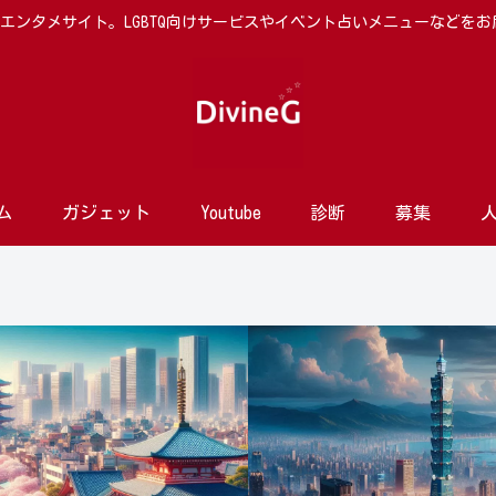
向けエンタメサイト。LGBTQ向けサービスやイベント占いメニューなどを
ム
ガジェット
Youtube
診断
募集