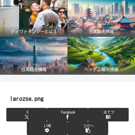
ディヴァインジーとは？
日本観光情報
台湾観光情報
ベトナム観光情報
larozse.png
X
Facebook
はてブ
LINE
コピー