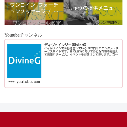
ワンコイン フォーチ
しゅうの提供メニュー
ュンメッセージ / 古
宮優雨
Youtubeチャンネル
ディヴァインジー(DivineG)
ゲイがメインで活動運営しているLGBTQ向けのエンタメ・サ
ービスサイトです。主にLGBTQに向けて身近な存在を意識し
て情報やサービス、イベントをお届けしております。当事
者コラムも公開♪ゲイ向けイベントの企画、LGBTQ当事者コ
ラム寄稿など募...
www.youtube.com