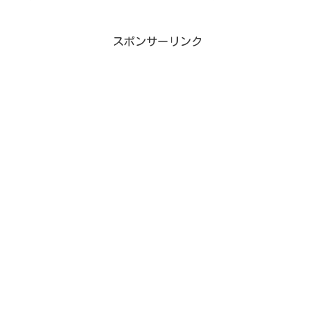
て来ましたので紹介します。 台
きました！そこは新北市になるの
北駅から台湾国鉄に乗っていきま
ですが、つり橋が有名で景色も素
す！台湾国鉄に乗って行きます！
敵で人の多さも適度でオススメな
スポンサーリンク
降りる駅は福隆駅ですよ。台北駅
場所だったので紹介します！MRT
から花蓮方面の電車に乗ると着き
松山新店線は西門駅・台北...
ま...