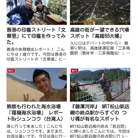
を多く取り扱う「宋太太梅鋪
ゃう素敵な夜市です☆ 17:00か
Mrs.Sung Plum&Coffe...
らは歩行者専用に！ 六...
香港の印鑑ストリート「文
高雄の街が一望できる穴場
華里」にて印鑑を作ってみ
スポット「高雄85大樓」
た。
入り口はデパートの中から！ 最
寄り駅は、高雄捷運紅線「三多商
香港の体験観光レポート！ こん
圏駅（繁体字：三多商圈站）」で
にちは！雄介です。今回は香港の
す♪だいたい歩いて5分〜10分ぐ
印鑑ストリートの「文華里」に
らいでしょうか。最初は入り口が
て、印鑑を作ってきました♪その
どこかわからずウロウロしてまし
ご紹介をさせて頂きます。 アク
観光
観光
た…ようやくデパートの中を抜け
セス 香港上環文華里GPT 17号ア
たトコロに入り口がある事に
クセスは作ってもらったお店♪
気...
場所はMTR上環駅から徒歩...
熊祭も行われた海水浴場
『碧潭河岸』 MRT松山新店
「福隆海水浴場」 レポー
線の終点駅からすぐの つ
トByシュンコウ（台湾人）
り橋が有名なスポット
海に行って来ました！こんにち
MRT松山新店線の終点「新店駅」
は。シュンコウです。まだまだ、
に降りましたこんにちは。今回は
台湾は暑いです。今日は海に行っ
MRT松山新店線の終点駅に行って