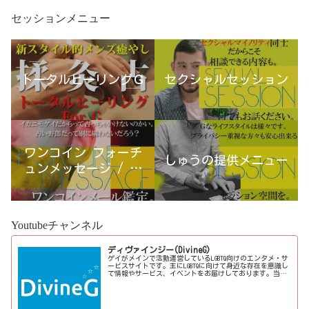
セッションメニュー
トータルヒーリングＧ
セクシャルセッション
ワンコイン フォーチ
しゅうの提供メニュー
ュンメッセージ / 古
宮優雨
Youtubeチャンネル
ディヴァインジー(DivineG)
ゲイがメインで活動運営しているLGBTQ向けのエンタメ・サ
ービスサイトです。主にLGBTQに向けて身近な存在を意識し
て情報やサービス、イベントをお届けしております。当事
者コラムも公開♪ゲイ向けイベントの企画、LGBTQ当事者コ
ラム寄稿など募...