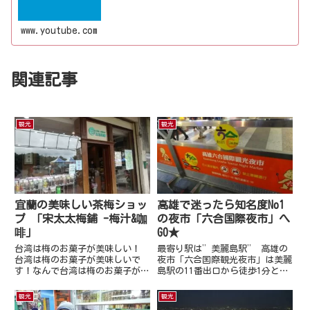
www.youtube.com
関連記事
観光
観光
宜蘭の美味しい茶梅ショッ
高雄で迷ったら知名度No1
プ 「宋太太梅鋪 -梅汁&咖
の夜市「六合国際夜市」へ
啡」
GO★
台湾は梅のお菓子が美味しい！
最寄り駅は”美麗島駅” 高雄の
台湾は梅のお菓子が美味しいで
夜市「六合国際観光夜市」は美麗
す！なんで台湾は梅のお菓子が多
島駅の11番出口から徒歩1分とい
いかと言うと…台湾の国花が
う近さにある夜市です。写真の出
「梅」であり、農産物でも「梅」
口が11番出口です！高雄駅から
観光
観光
は有名です♪今回は宜蘭にある梅
も徒歩10分〜15分圏内で行けち