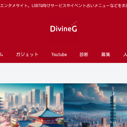
向けエンタメサイト。LGBTQ向けサービスやイベント占いメニューなどを
ム
ガジェット
Youtube
診断
募集