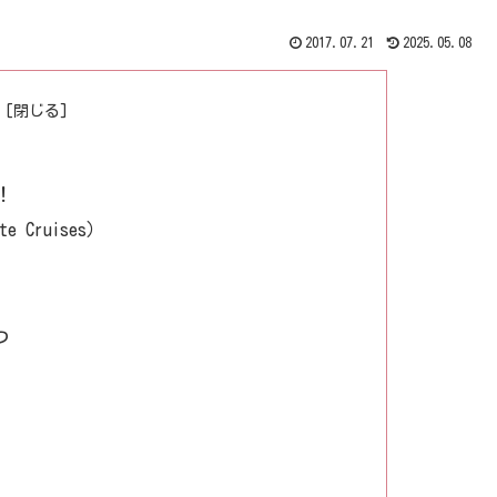
2017.07.21
2025.05.08
！
 Cruises）
つ