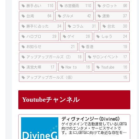
勝手占い
110
古宮優雨
110
タロット
96
台湾
64
グルメ
42
運勢
37
勝手に占った
34
コラム
31
台北
30
ハロプロ
29
ゲイ
26
しゅう
24
お知らせ
21
香港
19
アップアップガールズ（2）
18
サロンイベント
17
清宮大暉
17
How to
16
Youtube
16
アップアップガールズ（仮）
15
Youtubeチャンネル
ディヴァインジー(DivineG)
ゲイがメインで活動運営しているLGBTQ
向けのエンタメ・サービスサイトで
す。主にLGBTQに向けて身近な存在を意
識して情報やサービス、イベントをお