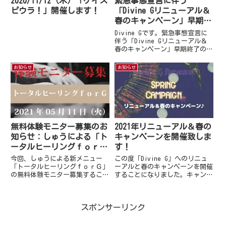
2020/11/12（木）「ゲイス
緊急事態宣言に伴う
ピウラ！」開催します！
「Divine Gリニューアル＆
春のキャンペーン」早期終
了のお知らせ
Divine Gです。緊急事態宣言に
伴う「Divine Gリニューアル＆
春のキャンペーン」早期終了のお
知らせ以下のキャンペーンです
が、緊急事態宣言に伴い誠に遺憾
お知らせ
お知らせ
ですが「Divine Gリニューアル
＆春のキャンペーン」を早期終了
させていただく...
無料体験モニター募集のお
2021年リニューアル＆春の
知らせ：しゅうによる「ト
キャンペーンを開催致しま
ータルヒーリングｆｏｒ
す！
Ｇ」
今回、しゅうによる新メニュー
この度「Divine G」へのリニュ
「トータルヒーリングｆｏｒＧ」
ーアルと春のキャンペーンを開催
の無料体験モニター募集すること
することになりました。キャンペ
になりました。以下は、「トータ
ーン内容は以下のページにてご確
ルヒーリングｆｏｒＧ」の説明及
認ください。よろしくおねがいし
びモニターに関する注意事項も書
ます。Divine G
スポンサーリンク
いてあります。最後まで必ずお読
みください。トータルヒーリング
ｆ...