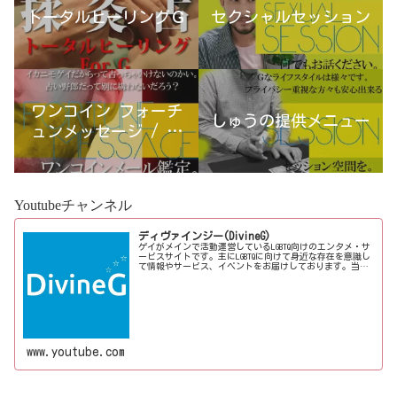
トータルヒーリングＧ
セクシャルセッション
ワンコイン フォーチ
しゅうの提供メニュー
ュンメッセージ / 古
宮優雨
Youtubeチャンネル
ディヴァインジー(DivineG)
ゲイがメインで活動運営しているLGBTQ向けのエンタメ・サ
ービスサイトです。主にLGBTQに向けて身近な存在を意識し
て情報やサービス、イベントをお届けしております。当事
者コラムも公開♪ゲイ向けイベントの企画、LGBTQ当事者コ
ラム寄稿など募...
www.youtube.com