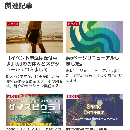
関連記事
お知らせ
お知らせ
【イベント申込は受付中
Webページリニューアルし
♪】9月のお休みとスケジ
ました。
ュールにつきまして
Webページをリニューアルしまし
た。これからもよろしくおねがい
DivineGですが、代表が9月から
します。
夏のお休みを頂きます。その期間
は、雄介のセッション業務をスト
ップさせて頂きます。予めご了承
いただければ幸いです。しゅうの
お知らせ
お知らせ
メニュー「トータルヒーリング
G」は９月も火曜日・土曜日・日
曜日 13:00-21:0...