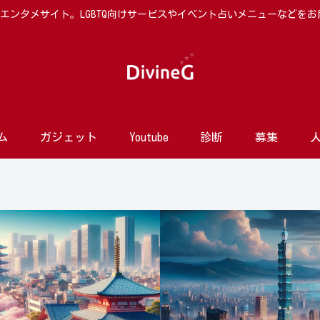
向けエンタメサイト。LGBTQ向けサービスやイベント占いメニューなどを
ム
ガジェット
Youtube
診断
募集