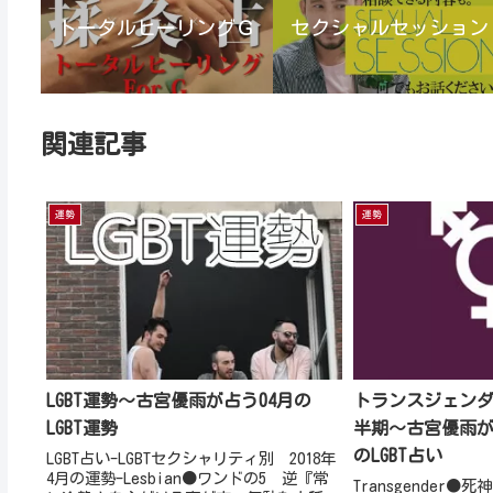
トータルヒーリングＧ
セクシャルセッション
関連記事
運勢
運勢
LGBT運勢～古宮優雨が占う04月の
トランスジェンダ
LGBT運勢
半期～古宮優雨が
のLGBT占い
LGBT占い-LGBTセクシャリティ別 2018年
4月の運勢-Lesbian●ワンドの5 逆『常
Transgender●