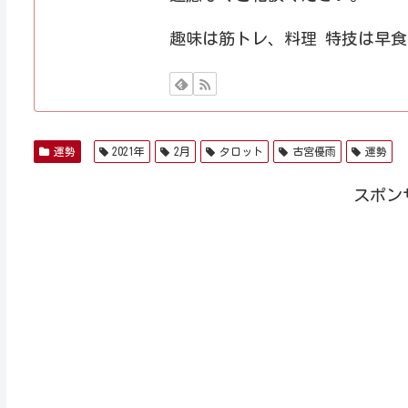
趣味は筋トレ、料理 特技は早食
運勢
2021年
2月
タロット
古宮優雨
運勢
スポン