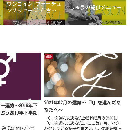
ワンコイン フォーチュ
しゅうの提供メニュー
ンメッセージ / 古宮優
雨
運勢
2021年02月の運勢～「G」を選んだあ
ー運勢～2019年下
なたへ～
占う2019年下半期
「G」を選んだあなた2021年2月の運勢に
「G」を選んだあなた。ここ数ヶ月、バタ
死神 逆『2019年の下半
バタしている様子が伺えます。体調を整え