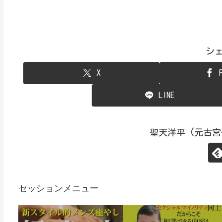
シ
X
LINE
聖天洋平 (元古
セッションメニュー