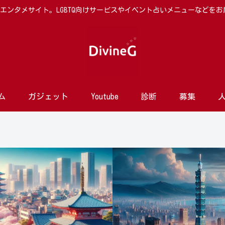
向けエンタメサイト。LGBTQ向けサービスやイベント占いメニューなどを
ム
ガジェット
Youtube
診断
募集