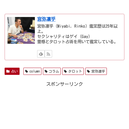
宮弥凛乎
宮弥凛乎（Miyabi, Rinko）鑑定歴は25年以
上。
セクシャリティはゲイ（Gay）
霊感とタロット占術を用いて鑑定している。
占い
column
コラム
タロット
宮弥凛乎
スポンサーリンク