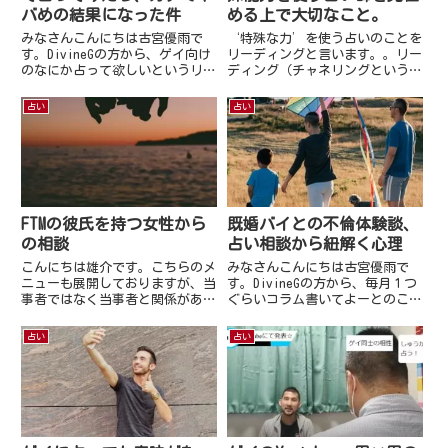
バめの結果になった件
める上で大切なこと。
みなさんこんにちは古宮優雨で
‘特殊な力’を使う占いのことを
す。DivineGの方から、ゲイ向け
リーディングと言います。。リー
のなにか占って欲しいというリク
ディング（チャネリングという場
エストを頂きましたので今回は
合も）は，ハイヤーセルフとか，
OnlyFansについて占ってみまし
ガイドとか，宇宙とか，占い師に
占い
占い
た。ちなみに「ゲイ
よって異なりますが，まぁ，いろ
×OnlyFans」としてみてもらっ
んな高次なものにつながって情報
たのでどうなるかはゲイ次
をおろしてくるわけです。あ，
第？...
怪...
FTMの彼氏を持つ女性から
既婚バイとの不倫体験談、
の相談
占い相談から紐解く心理
こんにちは雄介です。こちらのメ
みなさんこんにちは古宮優雨で
ニューも展開しておりますが、当
す。DivineGの方から、毎月１つ
事者ではなく当事者と関係がある
ぐらいコラム書いてよーとのこと
という方からもご相談を頂いたり
でしたので。個人特定できない範
します。「LGBTQ関連で印象的な
囲で今回は占い相談例から紐解く
占い
占い
相談内容」について個人が特定で
心理として書こうと思いますｗな
きないようにお話しいたします。
んか「相談から紐解く心理」とか
FTMとお付き合い中の女性...
ハロプロとかの曲のタイトル...