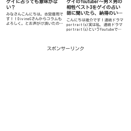
ゲイに占っても意味がな
ゲイのYoutuber～男×男の
い？
相性ベスト3をゲイの占い
師に聞いたら、納得のいく
みなさんこんにちは。古宮優雨で
結果になった～
す！！DivineGさんからコラムも
こんにちは雄介です！連続ドラマ
よろしく。とお声がけ頂いたので
portrait(s)実は私、連続ドラマ
書いていきますね。できれば
portrait(s)というYoutubeで公
LGBTQがらみということでお願い
開されておりますドラマに出演さ
しますｗって言われましたのでゲ
せていただいているんですね。↑
イ×占いについて書いてみます
こちらが登場回梶原大幹（かじは
ね。よろしくおねがいします...
スポンサーリンク
らだいき）くんという役柄です。
俳優...