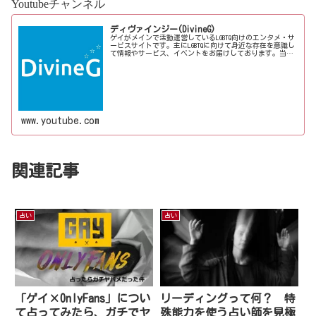
Youtubeチャンネル
ディヴァインジー(DivineG)
ゲイがメインで活動運営しているLGBTQ向けのエンタメ・サ
ービスサイトです。主にLGBTQに向けて身近な存在を意識し
て情報やサービス、イベントをお届けしております。当事
者コラムも公開♪ゲイ向けイベントの企画、LGBTQ当事者コ
ラム寄稿など募...
www.youtube.com
関連記事
占い
占い
「ゲイ×OnlyFans」につい
リーディングって何？ 特
て占ってみたら、ガチでヤ
殊能力を使う占い師を見極