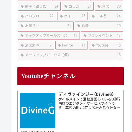
勝手に占った
34
コラム
31
台北
30
ハロプロ
29
ゲイ
26
しゅう
24
お知らせ
21
香港
19
アップアップガールズ（2）
18
サロンイベント
17
清宮大暉
17
How to
16
Youtube
16
アップアップガールズ（仮）
15
Youtubeチャンネル
ディヴァインジー(DivineG)
ゲイがメインで活動運営しているLGBTQ
向けのエンタメ・サービスサイトで
す。主にLGBTQに向けて身近な存在を意
識して情報やサービス、イベントをお
届けしております。当事者コラムも公
開♪ゲイ向けイベントの企画、LGBTQ当
事者コラム寄稿など募...