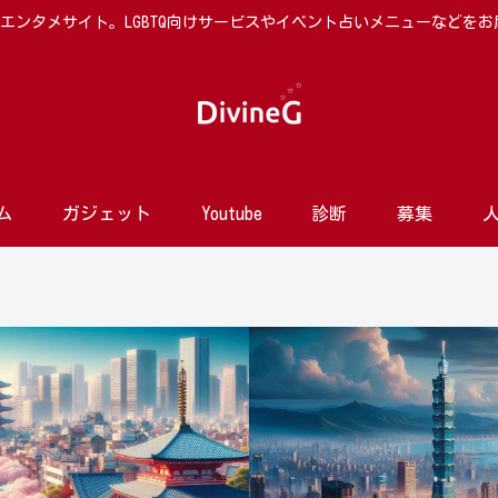
向けエンタメサイト。LGBTQ向けサービスやイベント占いメニューなどを
ム
ガジェット
Youtube
診断
募集