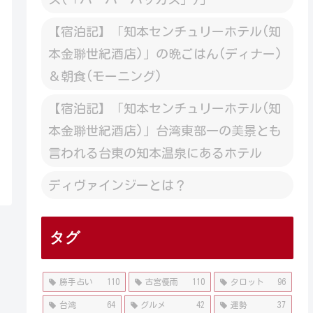
【宿泊記】「知本センチュリーホテル(知
本金聯世紀酒店)」の晩ごはん(ディナー)
＆朝食(モーニング)
【宿泊記】「知本センチュリーホテル(知
本金聯世紀酒店)」台湾東部一の美景とも
言われる台東の知本温泉にあるホテル
ディヴァインジーとは？
タグ
勝手占い
110
古宮優雨
110
タロット
96
台湾
64
グルメ
42
運勢
37