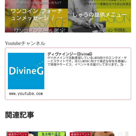
ワンコイン フォーチ
しゅうの提供メニュー
ュンメッセージ / 古
宮優雨
Youtubeチャンネル
ディヴァインジー(DivineG)
ゲイがメインで活動運営しているLGBTQ向けのエンタメ・サ
ービスサイトです。主にLGBTQに向けて身近な存在を意識し
て情報やサービス、イベントをお届けしております。当事
者コラムも公開♪ゲイ向けイベントの企画、LGBTQ当事者コ
ラム寄稿など募...
www.youtube.com
関連記事
過去のイベント
過去のイベント