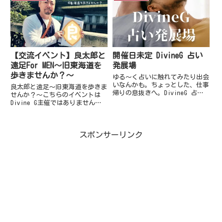
【交流イベント】良太郎と
開催日未定 DivineG 占い
遠足For MEN～旧東海道を
発展場
歩きませんか？～
ゆる～く占いに触れてみたり出会
いなんかも。ちょっとした、仕事
良太郎と遠足～旧東海道を歩きま
帰りの息抜きへ。DivineG 占い
せんか？～こちらのイベントは
発展場？もちろん、ハッテン場で
Divine G主催ではありませんこ
はありません。占いにピンと来て
んな方におすすめなイベント‼️
こちらに足を運んでくれた方が、
地理・歴史・神社仏閣・鉄道路線
占いを通していろんなことで発展
の好きな方何かをやってみたい＆
につながればという意味で...
スポンサーリンク
やり遂げたいという方歩くのが好
き＆必要を感じている方変わ...