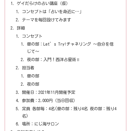
ゲイだらけの占い講座（仮）
コンセプトは「占いを身近に…」
テーマを毎回設けてみます
詳細
コンセプト
昼の部：Let’s Try!チャネリング ～自分を信
じて～
夜の部：入門！西洋占星術Ⅱ
担当者
昼の部
夜の部
開催日：2021年11月開催予定
参加費：2,000円（当日回収）
定員 各部毎：4名(昼の部：残り4名 夜の部：残り4
名)
場所：にじ海サロン