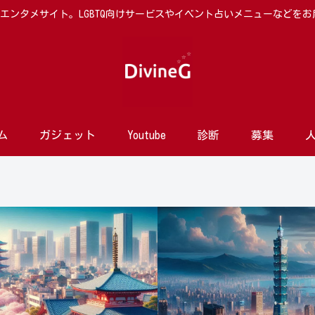
向けエンタメサイト。LGBTQ向けサービスやイベント占いメニューなどを
ム
ガジェット
Youtube
診断
募集