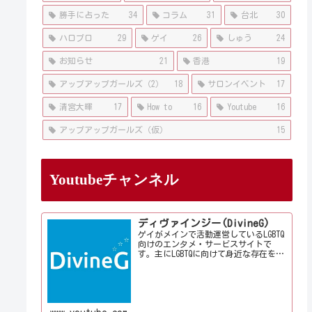
勝手に占った
34
コラム
31
台北
30
ハロプロ
29
ゲイ
26
しゅう
24
お知らせ
21
香港
19
アップアップガールズ（2）
18
サロンイベント
17
清宮大暉
17
How to
16
Youtube
16
アップアップガールズ（仮）
15
Youtubeチャンネル
ディヴァインジー(DivineG)
ゲイがメインで活動運営しているLGBTQ
向けのエンタメ・サービスサイトで
す。主にLGBTQに向けて身近な存在を意
識して情報やサービス、イベントをお
届けしております。当事者コラムも公
開♪ゲイ向けイベントの企画、LGBTQ当
事者コラム寄稿など募...