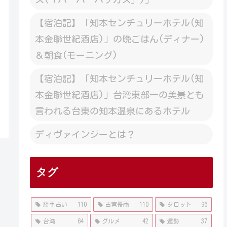
【宿泊記】「知本センチュリーホテル(知
本金聯世紀酒店)」の晩ごはん(ディナー)
＆朝食(モーニング)
【宿泊記】「知本センチュリーホテル(知
本金聯世紀酒店)」台湾東部一の美景とも
言われる台東の知本温泉にあるホテル
ディヴァインジーとは？
タグ
勝手占い
110
古宮優雨
110
タロット
96
台湾
64
グルメ
42
運勢
37